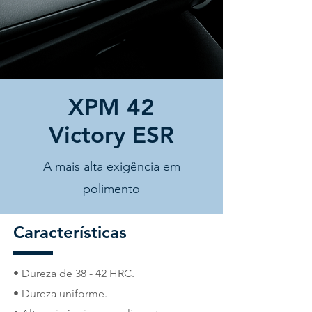
XPM 42
Victory ESR
A mais alta exigência em
polimento
Características
•
Dureza de 38 - 42 HRC.
•
Dureza uniforme
.