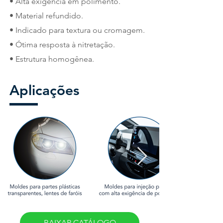
•
Alta exigência em polimento
.
•
Material refundido
.
•
Indicado para textura ou cromagem
.
•
Ótima resposta à nitretação
.
•
Estrutura homogênea
.
Aplicações
BAIXAR CATÁLOGO